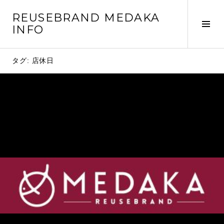
コ
REUSEBRAND MEDAKA
ン
サ
INFO
テ
イ
ン
ド
ツ
タグ: 店休日
バ
へ
ー
移
切
動
り
替
え