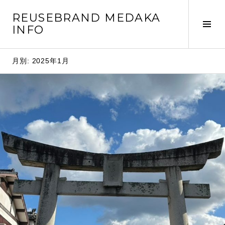
コ
REUSEBRAND MEDAKA
ン
サ
INFO
テ
イ
ン
ド
ツ
月別: 2025年1月
バ
へ
ー
移
切
動
り
替
え