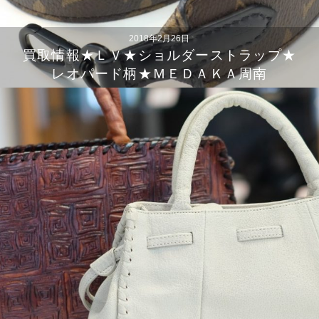
2018年2月26日
買取情報★ＬＶ★ショルダーストラップ★
レオパード柄★ＭＥＤＡＫＡ周南