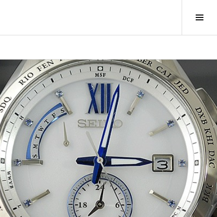
サ
イ
ド
バ
ー
切
り
替
え