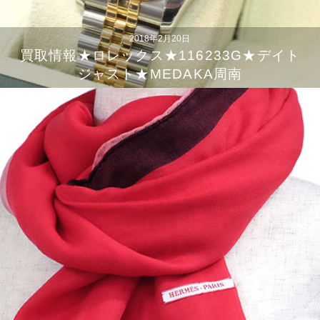
2018年2月20日
買取情報★ロレックス★116233G★デイト
ジャスト★MEDAKA周南