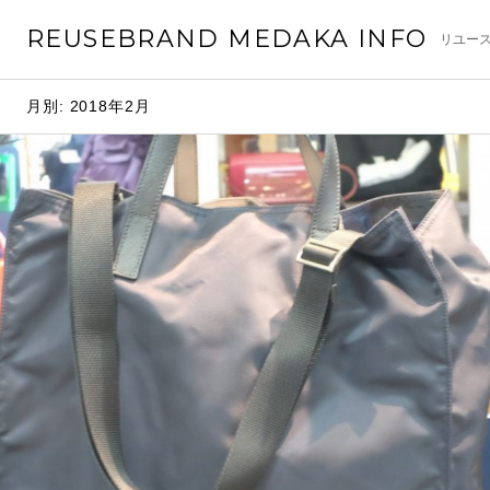
コ
REUSEBRAND MEDAKA INFO
リユース
ン
テ
ン
月別: 2018年2月
ツ
へ
移
動