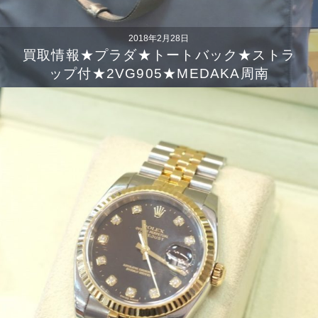
2018年2月28日
買取情報★プラダ★トートバック★ストラ
ップ付★2VG905★MEDAKA周南