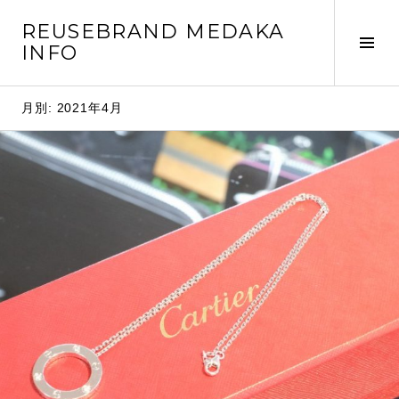
コ
REUSEBRAND MEDAKA
ン
サ
INFO
テ
イ
ン
ド
ツ
月別: 2021年4月
バ
へ
ー
移
切
動
り
替
え