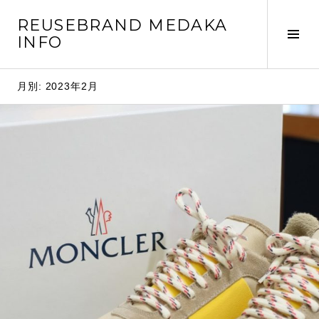
コ
REUSEBRAND MEDAKA
ン
サ
INFO
テ
イ
ン
ド
ツ
月別: 2023年2月
バ
へ
ー
移
切
動
り
替
え