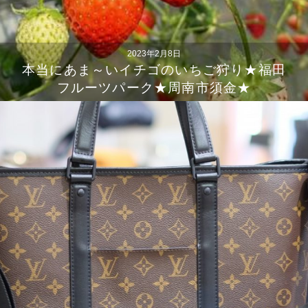
2023年2月8日
本当にあま～いイチゴのいちご狩り★福田
フルーツパーク★周南市須金★