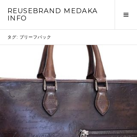
コ
REUSEBRAND MEDAKA
ン
サ
INFO
テ
イ
ン
ド
ツ
タグ: ブリーフバック
バ
へ
ー
移
切
動
り
替
え