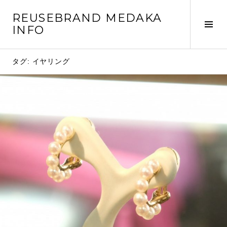
コ
REUSEBRAND MEDAKA
ン
サ
INFO
テ
イ
ン
ド
ツ
タグ: イヤリング
バ
へ
ー
移
切
動
り
替
え