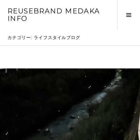
コ
REUSEBRAND MEDAKA
ン
サ
INFO
テ
イ
ン
ド
ツ
カテゴリー: ライフスタイルブログ
バ
へ
ー
移
切
動
り
替
え