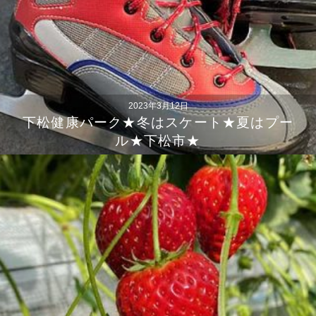
2023年3月12日
下松健康パーク★冬はスケート★夏はプー
ル★下松市★