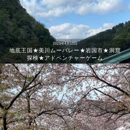
2023年4月10日
地底王国★美川ムーバレー★岩国市★洞窟
探検★アドベンチャーゲーム