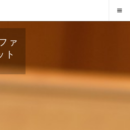
サ
イ
ド
バ
ィファ
ー
切
ット
り
替
え