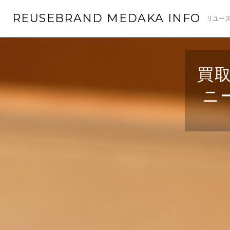
コ
REUSEBRAND MEDAKA INFO
リユース
ン
テ
ン
ツ
買取
へ
移
ニ
動