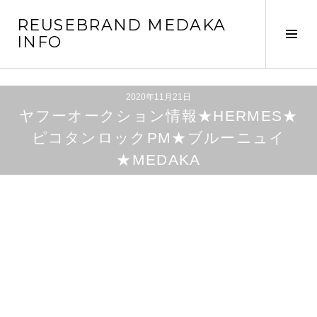
コ
REUSEBRAND MEDAKA
ン
サ
INFO
テ
イ
ン
ド
ツ
バ
へ
2020年11月21日
ー
ヤフーオークション情報★HERMES★
移
切
動
ピコタンロックPM★ブルーニュイ
り
★MEDAKA
替
え