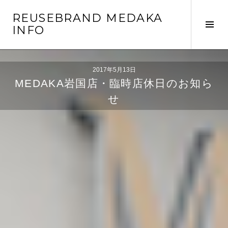
コ
REUSEBRAND MEDAKA
ン
サ
INFO
テ
イ
ン
ド
ツ
バ
へ
2017年5月13日
ー
MEDAKA岩国店・臨時店休日のお知ら
移
切
動
せ
り
替
え